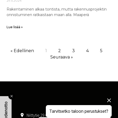
29.5.2024
Rakentaminen alkaa tontista, mutta rakennusprojektin
onnistuminen ratkaistaan maan alla. Maaperä
Lue lisää »
« Edellinen
1
2
3
4
5
Seuraava »
Tarvitsetko taloon perustukset?
Niittytie 29 01300 Vantaa
050 408 4047