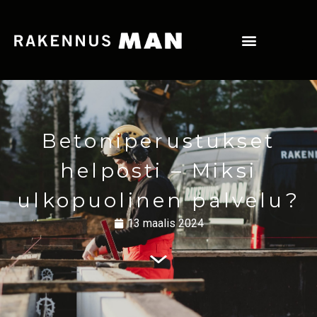
Betoniperustukset
helposti – Miksi
ulkopuolinen palvelu?
13 maalis 2024