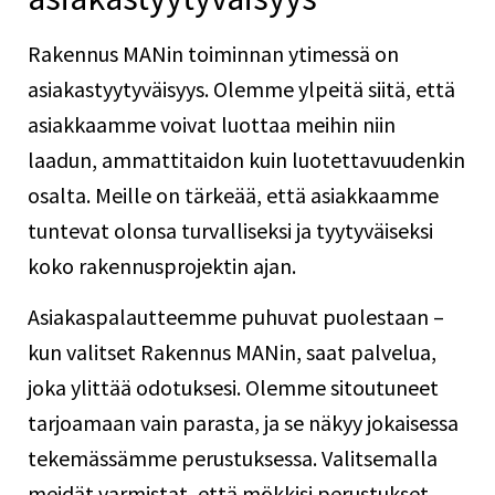
Rakennus MANin toiminnan ytimessä on
asiakastyytyväisyys. Olemme ylpeitä siitä, että
asiakkaamme voivat luottaa meihin niin
laadun, ammattitaidon kuin luotettavuudenkin
osalta. Meille on tärkeää, että asiakkaamme
tuntevat olonsa turvalliseksi ja tyytyväiseksi
koko rakennusprojektin ajan.
Asiakaspalautteemme
puhuvat puolestaan –
kun valitset Rakennus MANin, saat palvelua,
joka ylittää odotuksesi. Olemme sitoutuneet
tarjoamaan vain parasta, ja se näkyy jokaisessa
tekemässämme perustuksessa. Valitsemalla
meidät varmistat, että mökkisi perustukset