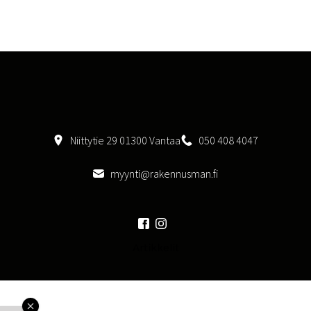
Niittytie 29 01300 Vantaa
050 408 4047
myynti@rakennusman.fi
Artikkelit