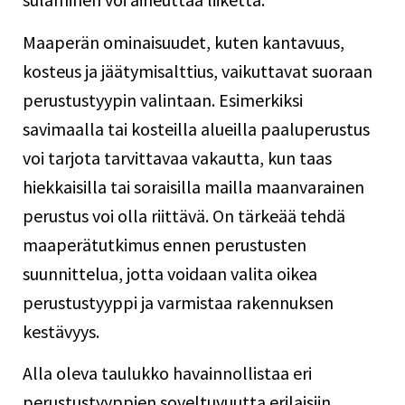
Maaperän ominaisuudet, kuten kantavuus,
kosteus ja jäätymisalttius, vaikuttavat suoraan
perustustyypin valintaan. Esimerkiksi
savimaalla tai kosteilla alueilla paaluperustus
voi tarjota tarvittavaa vakautta, kun taas
hiekkaisilla tai soraisilla mailla maanvarainen
perustus voi olla riittävä. On tärkeää tehdä
maaperätutkimus ennen perustusten
suunnittelua, jotta voidaan valita oikea
perustustyyppi ja varmistaa rakennuksen
kestävyys.
Alla oleva taulukko havainnollistaa eri
perustustyyppien soveltuvuutta erilaisiin