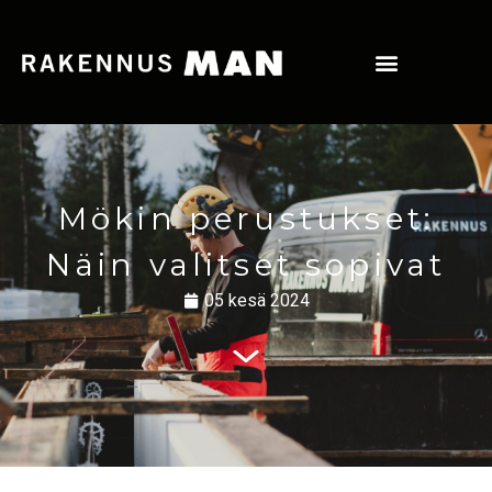
Mökin perustukset:
Näin valitset sopivat
05 kesä 2024