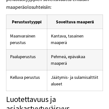
maaperäolosuhteisiin:
Perustustyyppi
Soveltuva maaperä
Maanvarainen
Kantava, tasainen
perustus
maaperä
Paaluperustus
Pehmeä, epävakaa
maaperä
Kelluva perustus
Jäätymis- ja sulamisalttiit
alueet
Luotettavuus ja
asiakastyytyväisyys