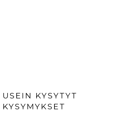
meille!
050 408 4047
USEIN KYSYTYT
KYSYMYKSET