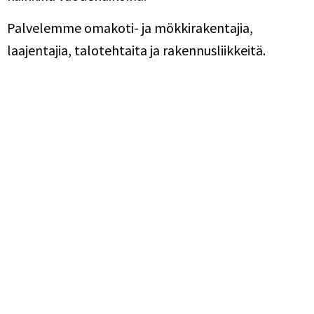
Palvelemme omakoti- ja mökkirakentajia,
laajentajia, talotehtaita ja rakennusliikkeitä.
TYYTYVÄISET ASIAKKAAT