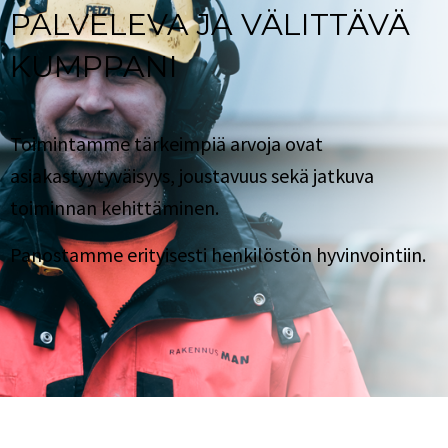
PALVELEVA JA VÄLITTÄVÄ
KUMPPANI
Toimintamme tärkeimpiä arvoja ovat
asiakastyytyväisyys, joustavuus sekä jatkuva
toiminnan kehittäminen.
Panostamme erityisesti henkilöstön hyvinvointiin.