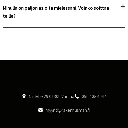
Minulla on paljon asioita mielessäni. Voinko soittaa
teille?
Niittytie 29 01300 Vantaa
050 408 4047
myynti@rakennusman.fi