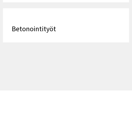
Betonointityöt
Onko tarvetta perustuksille? Soita