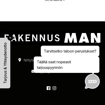
Tarjous & Yhteydenotto
Tarvitsetko taloon perustukset?
Niittytie 29 01300 Vantaa
050 408 4047
Täältä saat nopeasti
tarjouspyynnön
myynti@rakennusman.fi
Artikkelit