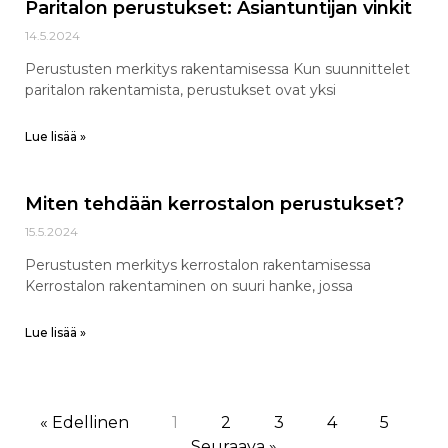
Paritalon perustukset: Asiantuntijan vinkit
14.5.2024
Perustusten merkitys rakentamisessa Kun suunnittelet
paritalon rakentamista, perustukset ovat yksi
Lue lisää »
Miten tehdään kerrostalon perustukset?
15.5.2024
Perustusten merkitys kerrostalon rakentamisessa
Kerrostalon rakentaminen on suuri hanke, jossa
Lue lisää »
« Edellinen
1
2
3
4
5
Seuraava »