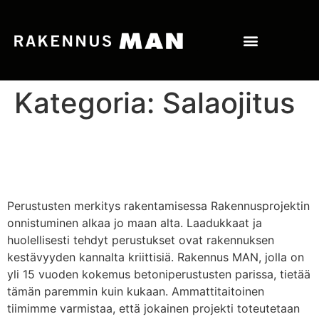
Kategoria:
Salaojitus
Salaojitus ja routasuojaus –
Miksi ne ovat tärkeitä?
Perustusten merkitys rakentamisessa Rakennusprojektin
onnistuminen alkaa jo maan alta. Laadukkaat ja
huolellisesti tehdyt perustukset ovat rakennuksen
kestävyyden kannalta kriittisiä. Rakennus MAN, jolla on
yli 15 vuoden kokemus betoniperustusten parissa, tietää
tämän paremmin kuin kukaan. Ammattitaitoinen
tiimimme varmistaa, että jokainen projekti toteutetaan