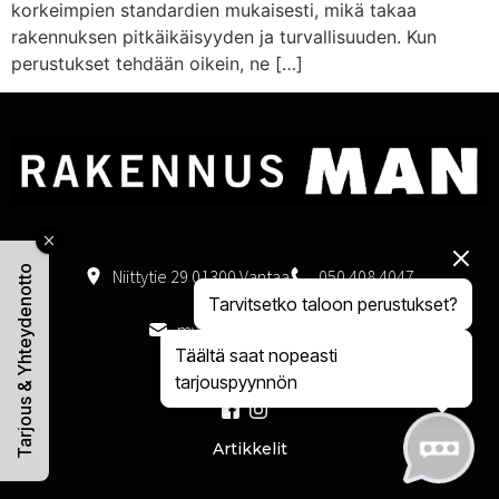
korkeimpien standardien mukaisesti, mikä takaa
rakennuksen pitkäikäisyyden ja turvallisuuden. Kun
perustukset tehdään oikein, ne […]
Tarjous & Yhteydenotto
Niittytie 29 01300 Vantaa
050 408 4047
Tarvitsetko taloon perustukset?
myynti@rakennusman.fi
Täältä saat nopeasti
tarjouspyynnön
Artikkelit