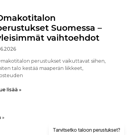
Omakotitalon
perustukset Suomessa –
yleisimmät vaihtoehdot
.6.2026
makotitalon perustukset vaikuttavat siihen,
iten talo kestää maaperän liikkeet,
osteuden
ue lisää »
 »
Tarvitsetko taloon perustukset?