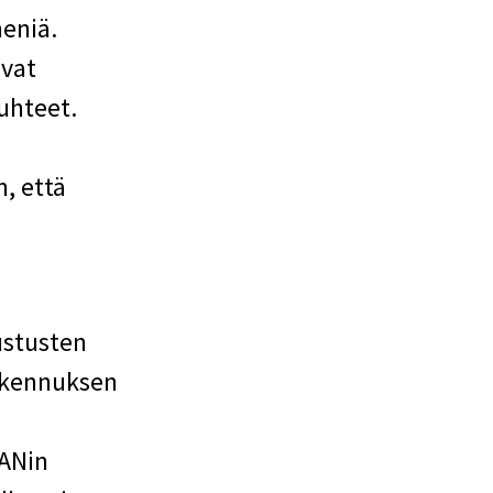
eniä.
avat
uhteet.
, että
ustusten
rakennuksen
MANin