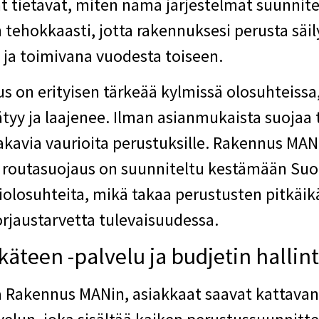
at tietävät, miten nämä järjestelmät suunnite
 tehokkaasti, jotta rakennuksesi perusta säil
a ja toimivana vuodesta toiseen.
s on erityisen tärkeää kylmissä olosuhteissa,
tyy ja laajenee. Ilman asianmukaista suojaa 
akavia vaurioita perustuksille. Rakennus MAN
 routasuojaus on suunniteltu kestämään Su
violosuhteita, mikä takaa perustusten pitkäik
rjaustarvetta tulevaisuudessa.
käteen -palvelu ja budjetin hallin
a Rakennus MANin, asiakkaat saavat kattava