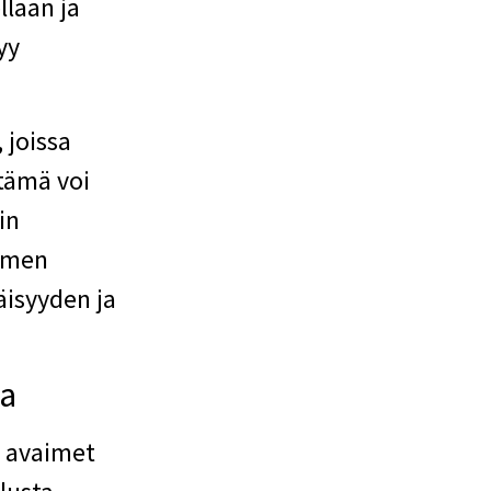
llaan ja
yy
 joissa
tämä voi
in
omen
äisyyden ja
ta
n avaimet