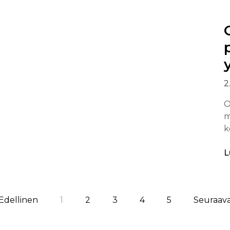
2
O
m
k
L
 Edellinen
1
2
3
4
5
Seuraava