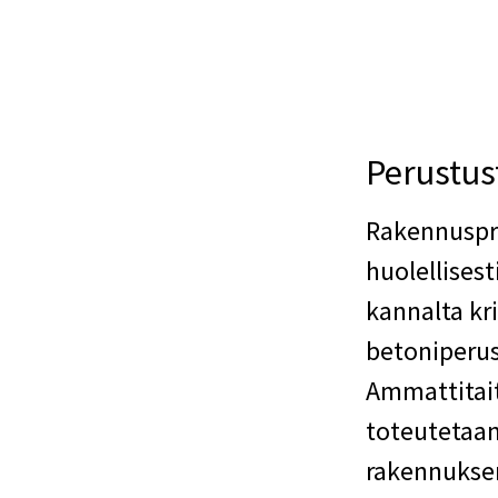
Perustus
Rakennuspro
huolellises
kannalta kr
betoniperus
Ammattitait
toteutetaan
rakennuksen