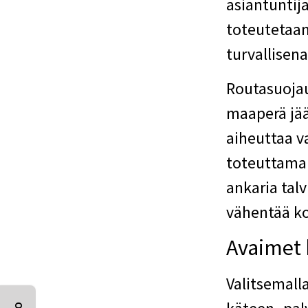
asiantuntij
toteutetaan
turvallisen
Routasuojau
maaperä jää
aiheuttaa v
toteuttama
ankaria tal
vähentää ko
Avaimet 
Valitsemall