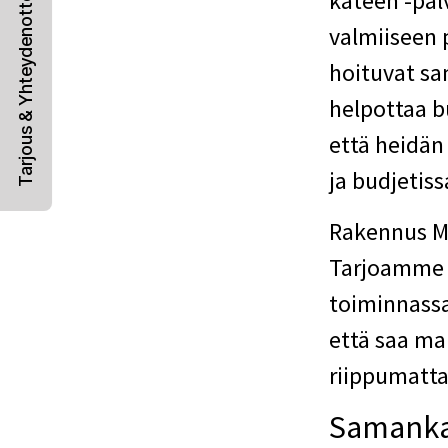
käteen -pal
Tarjous & Yhteydenotto
valmiiseen 
hoituvat sam
helpottaa b
että heidän
ja budjetiss
Rakennus MA
Tarjoamme j
toiminnassa
että saa ma
riippumatta
Samankal