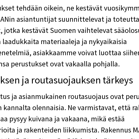
kset tehdään oikein, ne kestävät vuosikymm
Nin asiantuntijat suunnittelevat ja toteutt
, jotka kestävät Suomen vaihtelevat sääolos
 laadukkaita materiaaleja ja nykyaikaisia
etelmiä, asiakkaamme voivat luottaa siihen
nsa perustukset ovat vakaalla pohjalla.
uksen ja routasuojauksen tärkeys
itus ja asianmukainen routasuojaus ovat per
 kannalta olennaisia. Ne varmistavat, että 
maa pysyy kuivana ja vakaana, mikä estää
ioita ja rakenteiden liikkumista. Rakennus 