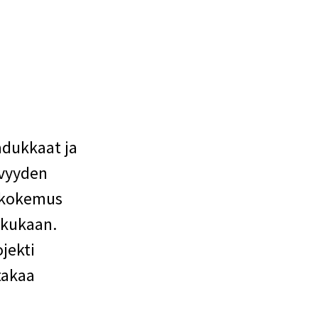
adukkaat ja
ävyyden
n kokemus
 kukaan.
jekti
takaa