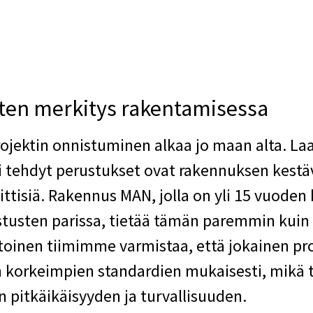
ten merkitys rakentamisessa
jektin onnistuminen alkaa jo maan alta. La
ti tehdyt perustukset ovat rakennuksen kest
iittisiä. Rakennus MAN, jolla on yli 15 vuode
tusten parissa, tietää tämän paremmin kuin
oinen tiimimme varmistaa, että jokainen pro
 korkeimpien standardien mukaisesti, mikä 
 pitkäikäisyyden ja turvallisuuden.