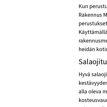
Kun perustu
Rakennus MA
perustukset
Käyttämällä
rakennusmen
heidän koti
Salaojit
Hyvä salaoj
kestävyyden
alla oleva 
kosteusvaur