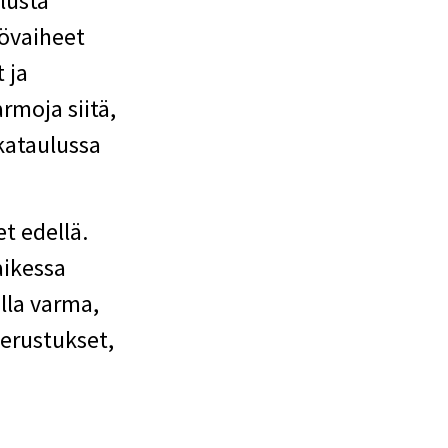
lusta
yövaiheet
 ja
rmoja siitä,
kataulussa
t edellä.
aikessa
lla varma,
erustukset,