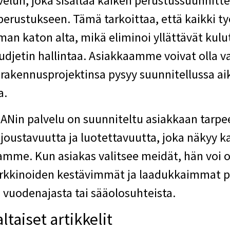
velun, joka sisältää kaiken perustussuunnitte
perustukseen. Tämä tarkoittaa, että kaikki t
an katon alta, mikä eliminoi yllättävät kulut
udjetin hallintaa. Asiakkaamme voivat olla va
 rakennusprojektinsa pysyy suunnitellussa ai
a.
Nin palvelu on suunniteltu asiakkaan tarpee
oustavuutta ja luotettavuutta, joka näkyy k
mme. Kun asiakas valitsee meidät, hän voi o
rkkinoiden kestävimmät ja laadukkaimmat p
 vuodenajasta tai sääolosuhteista.
taiset artikkelit