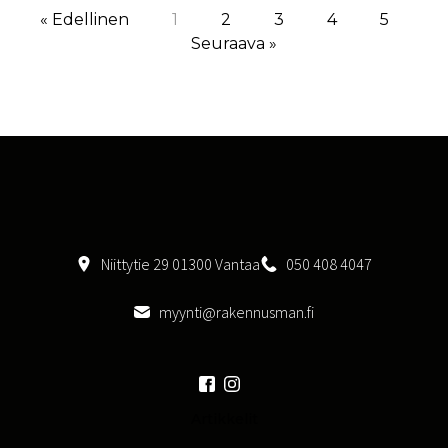
« Edellinen
1
2
3
4
5
Seuraava »
Niittytie 29 01300 Vantaa
050 408 4047
myynti@rakennusman.fi
Artikkelit