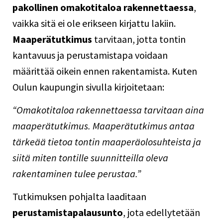
pakollinen omakotitaloa rakennettaessa
,
vaikka sitä ei ole erikseen kirjattu lakiin.
Maaperätutkimus
tarvitaan, jotta tontin
kantavuus ja perustamistapa voidaan
määrittää oikein ennen rakentamista. Kuten
Oulun kaupungin
sivulla
kirjoitetaan:
“Omakotitaloa rakennettaessa tarvitaan aina
maaperätutkimus. Maaperätutkimus antaa
tärkeää tietoa tontin maaperäolosuhteista ja
siitä miten tontille suunnitteilla oleva
rakentaminen tulee perustaa.”
Tutkimuksen pohjalta laaditaan
perustamistapalausunto
, jota edellytetään