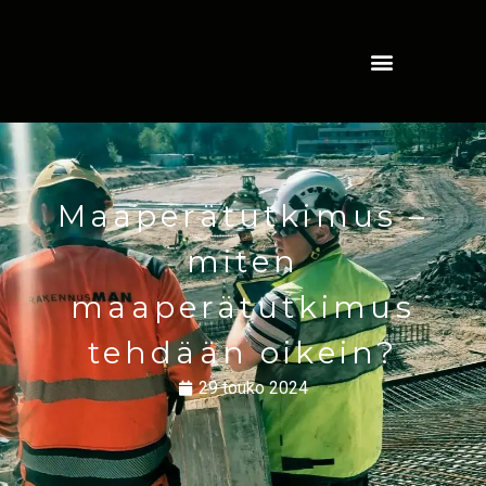
Maaperätutkimus –
miten
maaperätutkimus
tehdään oikein?
29 touko 2024