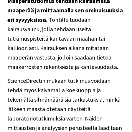
Maaperätutkimus tehdään kairaamalla
maaperää ja mittaamalla sen ominaisuuksia
eri syvyyksissä.
Tontille tuodaan
kairausvaunu, jolla tehdään useita
tutkimuspisteitä kantavaan maahan tai
kallioon asti. Kairauksen aikana mitataan
maaperän vastusta, jolloin saadaan tietoa
maakerrosten rakenteesta ja kantavuudesta.
ScienceDirectin
mukaan tutkimus voidaan
tehdä myös kaivamalla koekuoppia ja
tekemällä silmämääräisiä tarkastuksia, minkä
jälkeen maasta otetaan näytteitä
laboratoriotutkimuksia varten. Näiden
mittausten ja analyysien perusteella laaditaan