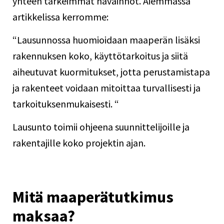
yhteen tärkeimmät havainnot. Aiemmassa
artikkelissa
kerromme:
“Lausunnossa huomioidaan maaperän lisäksi
rakennuksen koko, käyttötarkoitus ja siitä
aiheutuvat kuormitukset, jotta perustamistapa
ja rakenteet voidaan mitoittaa turvallisesti ja
tarkoituksenmukaisesti. “
Lausunto toimii ohjeena suunnittelijoille ja
rakentajille koko projektin ajan.
Mitä maaperätutkimus
maksaa?