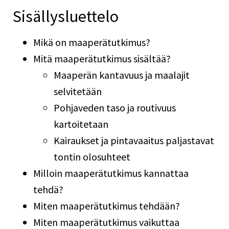
Sisällysluettelo
Mikä on maaperätutkimus?
Mitä maaperätutkimus sisältää?
Maaperän kantavuus ja maalajit
selvitetään
Pohjaveden taso ja routivuus
kartoitetaan
Kairaukset ja pintavaaitus paljastavat
tontin olosuhteet
Milloin maaperätutkimus kannattaa
tehdä?
Miten maaperätutkimus tehdään?
Miten maaperätutkimus vaikuttaa