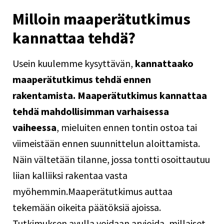
Milloin maaperätutkimus
kannattaa tehdä?
Usein kuulemme kysyttävän,
kannattaako
maaperätutkimus tehdä ennen
rakentamista. Maaperätutkimus kannattaa
tehdä mahdollisimman varhaisessa
vaiheessa
, mieluiten ennen tontin ostoa tai
viimeistään ennen suunnittelun aloittamista.
Näin vältetään tilanne, jossa tontti osoittautuu
liian kalliiksi rakentaa vasta
myöhemmin.Maaperätutkimus auttaa
tekemään oikeita päätöksiä ajoissa.
Tutkimuksen avulla voidaan arvioida, millaiset