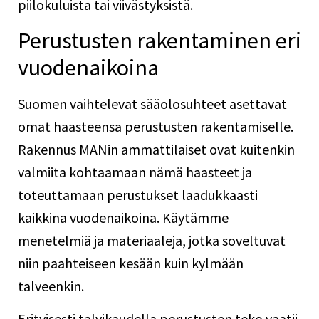
piilokuluista tai viivästyksistä.
Perustusten rakentaminen eri
vuodenaikoina
Suomen vaihtelevat sääolosuhteet asettavat
omat haasteensa perustusten rakentamiselle.
Rakennus MANin ammattilaiset ovat kuitenkin
valmiita kohtaamaan nämä haasteet ja
toteuttamaan perustukset laadukkaasti
kaikkina vuodenaikoina. Käytämme
menetelmiä ja materiaaleja, jotka soveltuvat
niin paahteiseen kesään kuin kylmään
talveenkin.
Erityisesti talvikaudella perustusten teko vaatii