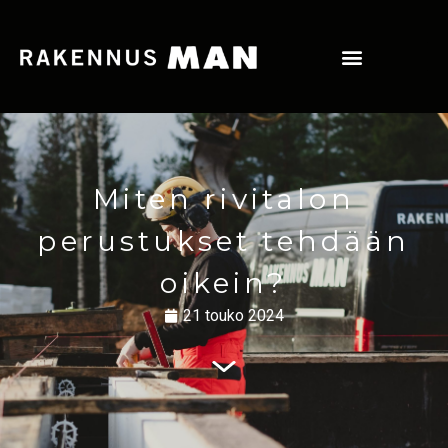
Miten rivitalon
perustukset tehdään
oikein?
21 touko 2024