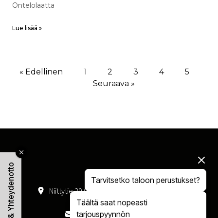
Ontelolaatta
Lue lisää »
« Edellinen
1
2
3
4
5
Seuraava »
Tarjous & Yhteydenotto
Tarvitsetko taloon perustukset?
Niittytie 29 01300 Vantaa
050 408 4047
Täältä saat nopeasti
tarjouspyynnön
myynti@rakennusman.fi