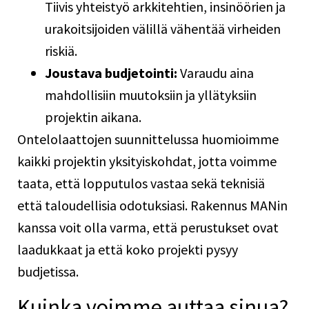
Tiivis yhteistyö arkkitehtien, insinöörien ja
urakoitsijoiden välillä vähentää virheiden
riskiä.
Joustava budjetointi:
Varaudu aina
mahdollisiin muutoksiin ja yllätyksiin
projektin aikana.
Ontelolaattojen suunnittelussa huomioimme
kaikki projektin yksityiskohdat, jotta voimme
taata, että lopputulos vastaa sekä teknisiä
että taloudellisia odotuksiasi. Rakennus MANin
kanssa voit olla varma, että perustukset ovat
laadukkaat ja että koko projekti pysyy
budjetissa.
Kuinka voimme auttaa sinua?