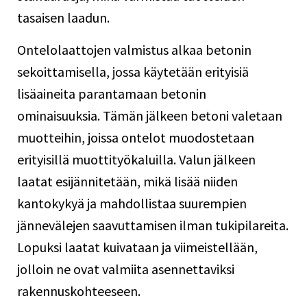
tasaisen laadun.
Ontelolaattojen valmistus alkaa betonin
sekoittamisella, jossa käytetään erityisiä
lisäaineita parantamaan betonin
ominaisuuksia. Tämän jälkeen betoni valetaan
muotteihin, joissa ontelot muodostetaan
erityisillä muottityökaluilla. Valun jälkeen
laatat esijännitetään, mikä lisää niiden
kantokykyä ja mahdollistaa suurempien
jännevälejen saavuttamisen ilman tukipilareita.
Lopuksi laatat kuivataan ja viimeistellään,
jolloin ne ovat valmiita asennettaviksi
rakennuskohteeseen.