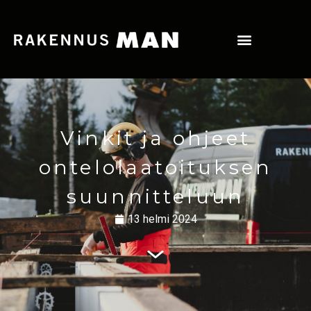
Vinkit ja ohjeet
ontelolaatoituksen
suunnitteluun
13 helmi 2024