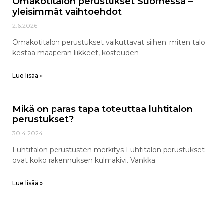
Omakotitalon perustukset Suomessa –
yleisimmät vaihtoehdot
2.6.2026
Omakotitalon perustukset vaikuttavat siihen, miten talo
kestää maaperän liikkeet, kosteuden
Lue lisää »
Mikä on paras tapa toteuttaa luhtitalon
perustukset?
30.4.2024
Luhtitalon perustusten merkitys Luhtitalon perustukset
ovat koko rakennuksen kulmakivi. Vankka
Lue lisää »