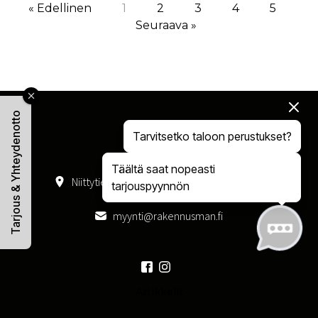
« Edellinen
1
2
3
4
5
Seuraava »
Tarjous & Yhteydenotto
Tarvitsetko taloon perustukset?
Täältä saat nopeasti
Niittytie 29 01300 Vantaa
050 408 4047
tarjouspyynnön
myynti@rakennusman.fi
Artikkelit