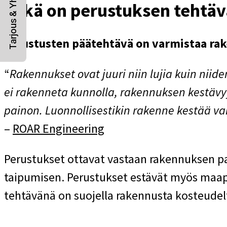
Tarjous & Yhteydenotto
Mikä on perustuksen tehtä
Perustusten päätehtävä on varmistaa rak
“
Rakennukset ovat juuri niin lujia kuin niid
ei rakenneta kunnolla, rakennuksen kestävyy
painon. Luonnollisestikin rakenne kestää v
–
ROAR Engineering
Perustukset ottavat vastaan rakennuksen pa
taipumisen. Perustukset estävät myös maape
tehtävänä on suojella rakennusta kosteudel