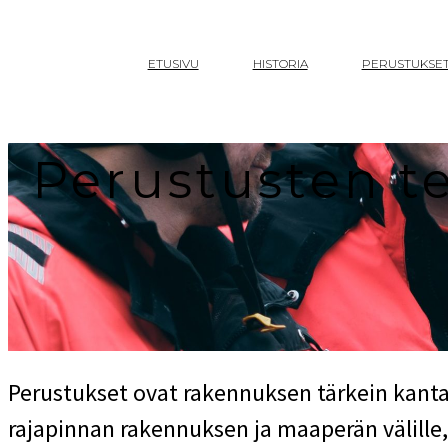
Mene
sisältöön
ETUSIVU
HISTORIA
PERUSTUKSE
Perustusten te
Perustukset ovat rakennuksen tärkein kant
rajapinnan rakennuksen ja maaperän välille,