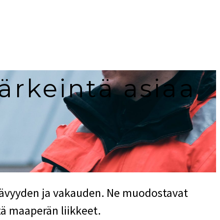
tärkeintä asiaa
stävyyden ja vakauden. Ne muodostavat
tä maaperän liikkeet.