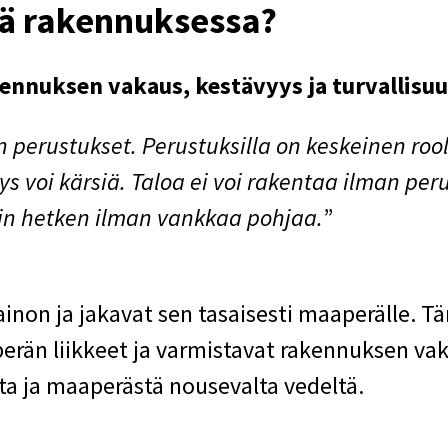
vä rakennuksessa?
ennuksen vakaus, kestävyys ja turvallisuu
en perustukset. Perustuksilla on keskeinen roo
s voi kärsiä. Taloa ei voi rakentaa ilman per
ain hetken ilman vankkaa pohjaa.
”
inon ja jakavat sen tasaisesti maaperälle. 
rän liikkeet ja varmistavat rakennuksen vak
ta ja maaperästä nousevalta vedeltä.