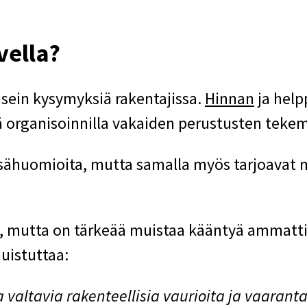
vella?
sein kysymyksiä rakentajissa.
Hinnan
ja help
 organisoinnilla vakaiden perustusten tekem
lisähuomioita, mutta samalla myös tarjoava
ä, mutta on tärkeää muistaa kääntyä ammattil
uistuttaa:
 valtavia rakenteellisia vaurioita ja vaarant