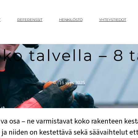
T
REFERENSSIT
HENKILÖSTÖ
YHTEYSTIEDOT
ko talvella – 8 
16 syys 2025
ava osa – ne varmistavat koko rakenteen ke
 ja niiden on kestettävä sekä säävaihtelut et