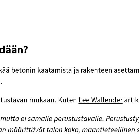
hdään?
ää betonin kaatamista ja rakenteen asettamist
a.
ustustavan mukaan. Kuten
Lee Wallender
artik
mutta ei samalle perustustavalle. Perustusty
määrittävät talon koko, maantieteellinen si