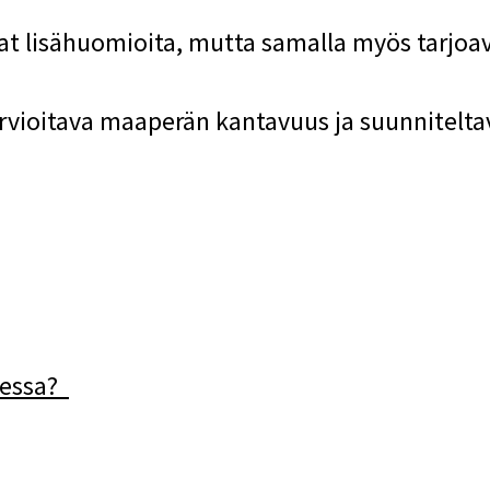
vat lisähuomioita, mutta samalla myös tarjo
vioitava maaperän kantavuus ja suunniteltav
sessa?