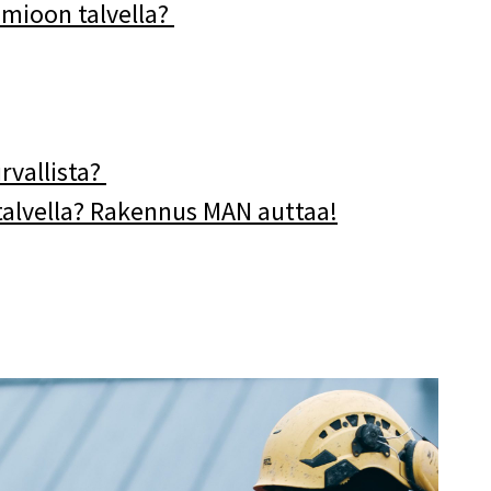
omioon talvella?
rvallista?
talvella? Rakennus MAN auttaa!