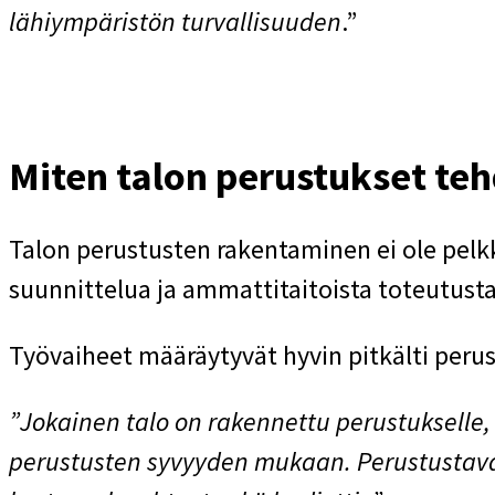
lähiympäristön turvallisuuden
.”
Miten talon perustukset te
Talon perustusten rakentaminen ei ole pelkk
suunnittelua ja ammattitaitoista toteutust
Työvaiheet määräytyvät hyvin pitkälti per
”Jokainen talo on rakennettu perustukselle, 
perustusten syvyyden mukaan. Perustustavan 