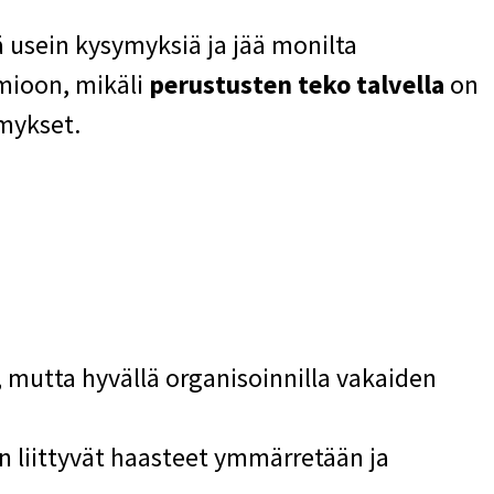
 usein kysymyksiä ja jää monilta
omioon, mikäli
perustusten teko talvella
on
ymykset.
mutta hyvällä organisoinnilla vakaiden
n liittyvät haasteet ymmärretään ja