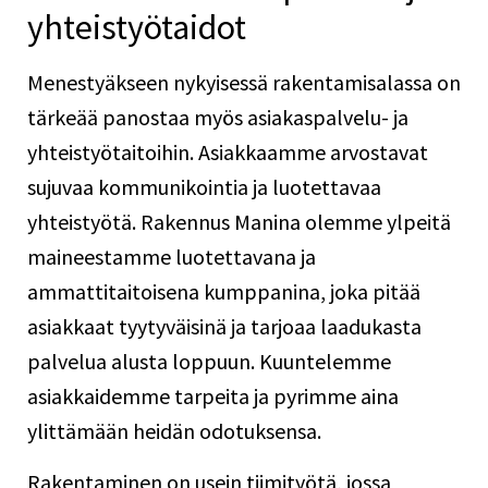
yhteistyötaidot
Menestyäkseen nykyisessä rakentamisalassa on
tärkeää panostaa myös asiakaspalvelu- ja
yhteistyötaitoihin. Asiakkaamme arvostavat
sujuvaa kommunikointia ja luotettavaa
yhteistyötä. Rakennus Manina olemme ylpeitä
maineestamme luotettavana ja
ammattitaitoisena kumppanina, joka pitää
asiakkaat tyytyväisinä ja tarjoaa laadukasta
palvelua alusta loppuun. Kuuntelemme
asiakkaidemme tarpeita ja pyrimme aina
ylittämään heidän odotuksensa.
Rakentaminen on usein tiimityötä, jossa