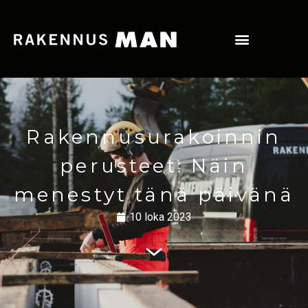
Rakennusurakoinnin
perusteet: Näin
menestyt tänä päivänä
10 loka 2023