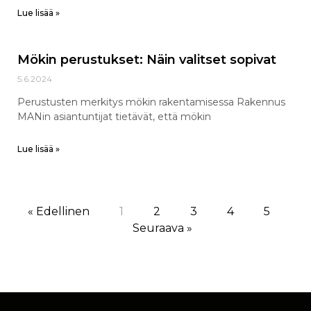
Lue lisää »
Mökin perustukset: Näin valitset sopivat
5.6.2024
Perustusten merkitys mökin rakentamisessa Rakennus
MANin asiantuntijat tietävät, että mökin
Lue lisää »
« Edellinen
1
2
3
4
5
Seuraava »