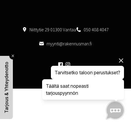
Niittytie 29 01300 Vantaa
050 408 4047
myynti@rakennusman.fi
Tarjous & Yhteydenotto
Tarvitsetko taloon perustukset?
Artikkelit
Täältä saat nopeasti
tarjouspyynnön