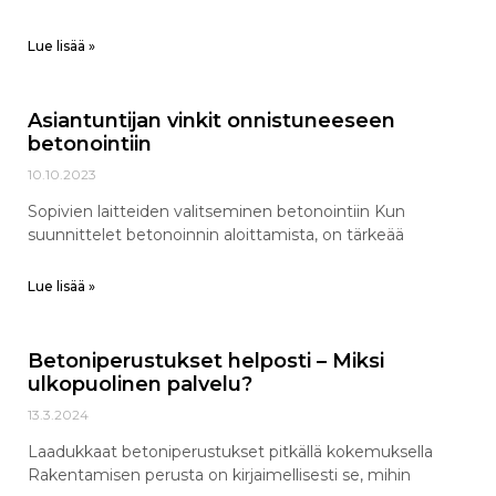
Lue lisää »
Asiantuntijan vinkit onnistuneeseen
betonointiin
10.10.2023
Sopivien laitteiden valitseminen betonointiin Kun
suunnittelet betonoinnin aloittamista, on tärkeää
Lue lisää »
Betoniperustukset helposti – Miksi
ulkopuolinen palvelu?
13.3.2024
Laadukkaat betoniperustukset pitkällä kokemuksella
Rakentamisen perusta on kirjaimellisesti se, mihin