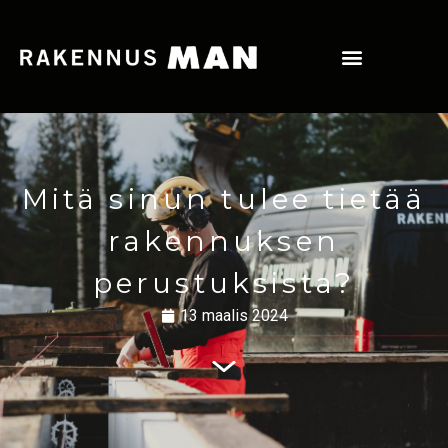
Mitä sinun tulee tietää
rakennuksen
perustuksista?
13 maalis 2024