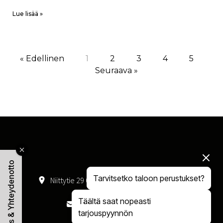
Lue lisää »
« Edellinen
1
2
3
4
5
Seuraava »
Tarjous & Yhteydenotto
Tarvitsetko taloon perustukset?
Niittytie 29 01300 Vantaa
050 408 4047
Täältä saat nopeasti
myynti@rakennusman.fi
tarjouspyynnön