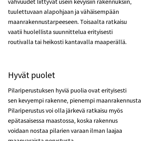
vahvuudet liittyvät usein kevyisiin rakennuksiin,
tuulettuvaan alapohjaan ja vähäisempään
maanrakennustarpeeseen. Toisaalta ratkaisu
vaatii huolellista suunnittelua erityisesti
routivalla tai heikosti kantavalla maaperällä.
Hyvät puolet
Pilariperustuksen hyviä puolia ovat erityisesti
sen kevyempi rakenne, pienempi maanrakennustarv
Pilariperustus voi olla järkevä ratkaisu myös
epätasaisessa maastossa, koska rakennus
voidaan nostaa pilarien varaan ilman laajaa
maanvaraista perustusta.