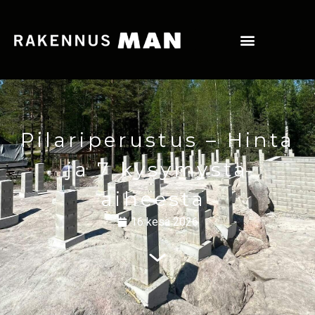
Pilariperustus – Hinta
ja 7 kysymystä
aiheesta
16 kesä 2026