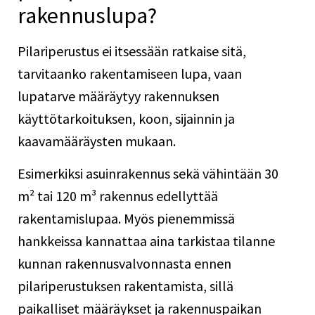
rakennuslupa?
Pilariperustus ei itsessään ratkaise sitä,
tarvitaanko rakentamiseen lupa, vaan
lupatarve määräytyy rakennuksen
käyttötarkoituksen, koon, sijainnin ja
kaavamääräysten mukaan.
Esimerkiksi asuinrakennus sekä vähintään 30
m² tai 120 m³ rakennus edellyttää
rakentamislupaa. Myös pienemmissä
hankkeissa kannattaa aina tarkistaa tilanne
kunnan rakennusvalvonnasta ennen
pilariperustuksen rakentamista, sillä
paikalliset määräykset ja rakennuspaikan