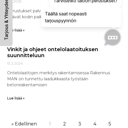
Tarjous & Yhteydenotto
Tarvitsetko taloon perustukset?
8.9.2025
Perustukset palvelevat hyvin tärkeää tehtävää, sillä ne
Täältä saat nopeasti
pitävät kodin paikallaan
tarjouspyynnön
Lue lisää »
Vinkit ja ohjeet ontelolaatoituksen
suunnitteluun
13.2.2024
Ontelolaattojen merkitys rakentamisessa Rakennus
MAN on tunnettu laadukkaasta työstään
betonirakentamisen
Lue lisää »
« Edellinen
1
2
3
4
5